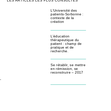
LES ARTICLES LES PLUS CONSULTÉS
L’Université des
patients-Sorbonne :
contexte de la
création
L’éducation
thérapeutique du
patient : champ de
pratique et de
recherche.
Se rétablir, se mettre
en rémission, se
reconstruire – 2017