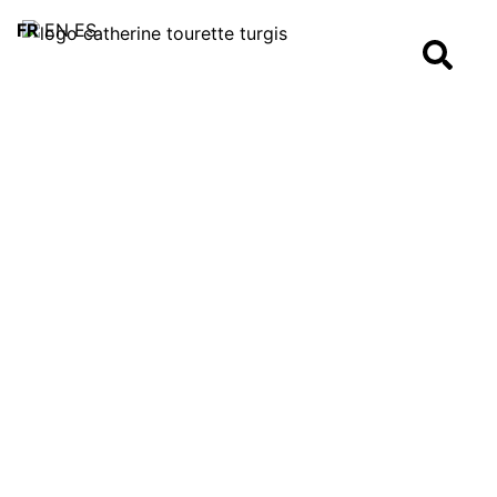
FR
EN
ES