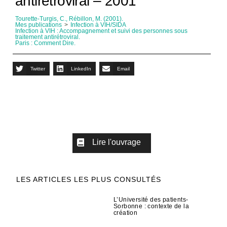
antirétroviral – 2001
Tourette-Turgis, C., Rébillon, M. (2001).
Mes publications
>
Infection à VIH/SIDA
Infection à VIH : Accompagnement et suivi des personnes sous
traitement antirétroviral.
Paris : Comment Dire.
Twitter
LinkedIn
Email
Lire l'ouvrage
LES ARTICLES LES PLUS CONSULTÉS
L’Université des patients-
Sorbonne : contexte de la
création