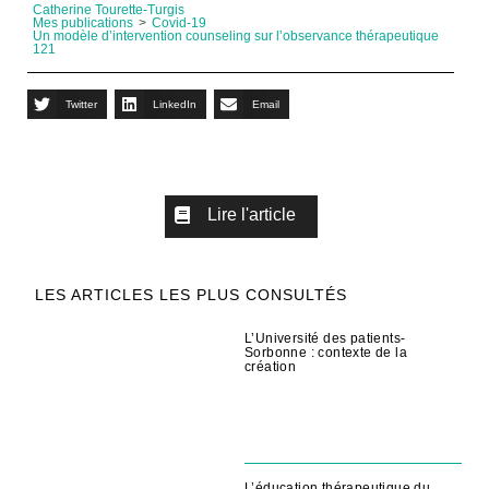
Catherine Tourette-Turgis
Mes publications
>
Covid-19
Un modèle d’intervention counseling sur l’observance thérapeutique
121
Twitter
LinkedIn
Email
Lire l'article
LES ARTICLES LES PLUS CONSULTÉS
L’Université des patients-
Sorbonne : contexte de la
création
L’éducation thérapeutique du