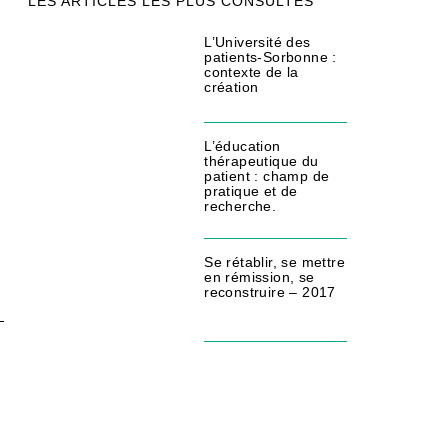
LES ARTICLES LES PLUS CONSULTÉS
L’Université des
patients-Sorbonne :
contexte de la
création
L’éducation
thérapeutique du
patient : champ de
pratique et de
recherche.
Se rétablir, se mettre
en rémission, se
reconstruire – 2017