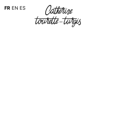
FR
EN
ES