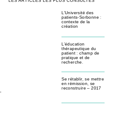
LES ARTICLES LES PLUS CONSULTÉS
L’Université des
patients-Sorbonne :
contexte de la
création
L’éducation
thérapeutique du
patient : champ de
pratique et de
recherche.
Se rétablir, se mettre
en rémission, se
reconstruire – 2017