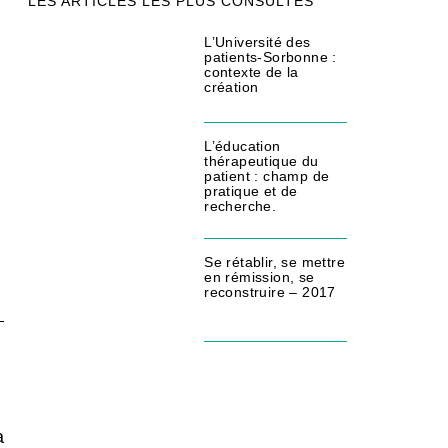
LES ARTICLES LES PLUS CONSULTÉS
L’Université des
patients-Sorbonne :
contexte de la
création
L’éducation
thérapeutique du
patient : champ de
pratique et de
recherche.
Se rétablir, se mettre
en rémission, se
reconstruire – 2017
a