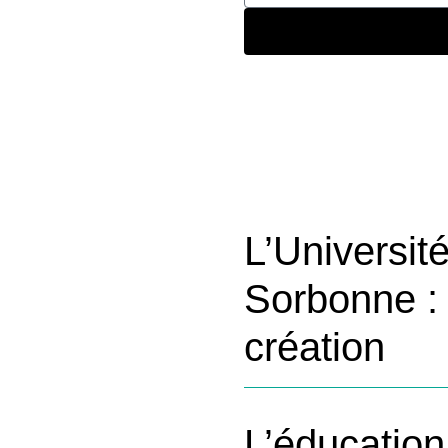
 (2019).
Les articles
DA
utte contre
atie en
L’Universit
Sorbonne : 
création
L’éducation