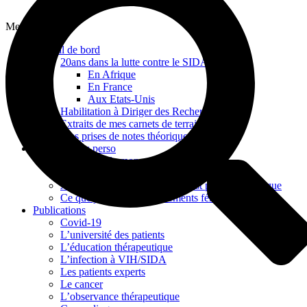
Menu
Journal de bord
20ans dans la lutte contre le SIDA
En Afrique
En France
Aux Etats-Unis
Habilitation à Diriger des Recherches
Extraits de mes carnets de terrain
Mes prises de notes théoriques
Mes archives perso
La France de mon enfance
Mes épreuves et mes apprentissages
Avoir 15 ans en 1968 : ce qui est privé est politique
Ce que je dois aux mouvements féministes
Publications
Covid-19
L’université des patients
L’éducation thérapeutique
L’infection à VIH/SIDA
Les patients experts
Le cancer
L’observance thérapeutique