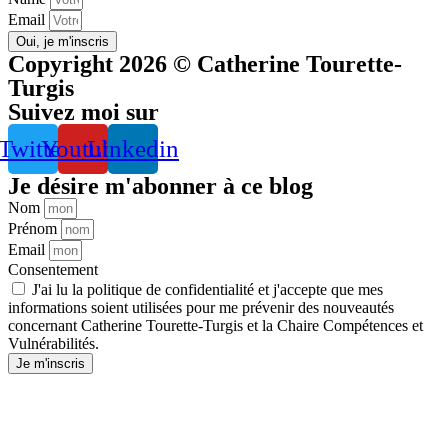
Email
Oui, je m'inscris
Copyright 2026 © Catherine Tourette-
Turgis
Suivez moi sur
Twitter
Youtube
Linkedin
Je désire m'abonner à ce blog
Nom
Prénom
Email
Consentement
J'ai lu la
politique de confidentialité
et j'accepte que mes
informations soient utilisées pour me prévenir des nouveautés
concernant Catherine Tourette-Turgis et la Chaire Compétences et
Vulnérabilités.
Je m'inscris