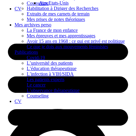
Aux Etats-Unis
Counseling
Habilitation à Diriger des Recherches
CV
Extraits de mes carnets de terrain
Mes prises de notes théoriques
Mes archives perso
La France de mon enfance
Mes épreuves et mes apprentissages
Avoir 15 ans en 1968 : ce qui est privé est politique
Ce que je dois aux mouvements féministes
Publications
Covid-19
L’université des patients
L’éducation thérapeutique
L’infection à VIH/SIDA
Les patients experts
Le cancer
L’observance thérapeutique
Counseling
CV