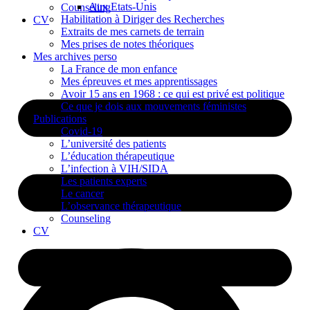
Aux Etats-Unis
Counseling
Habilitation à Diriger des Recherches
CV
Extraits de mes carnets de terrain
Mes prises de notes théoriques
Mes archives perso
La France de mon enfance
Mes épreuves et mes apprentissages
Avoir 15 ans en 1968 : ce qui est privé est politique
Ce que je dois aux mouvements féministes
Publications
Covid-19
L’université des patients
L’éducation thérapeutique
L’infection à VIH/SIDA
Les patients experts
Le cancer
L’observance thérapeutique
Counseling
CV