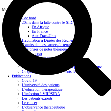
Menu
Journal de bord
20ans dans la lutte contre le SIDA
En Afrique
En France
Aux Etats-Unis
Habilitation à Diriger des Recherches
Extraits de mes carnets de terrain
Mes prises de notes théoriques
Mes archives perso
La France de mon enfance
Mes épreuves et mes apprentissages
Avoir 15 ans en 1968 : ce qui est privé est politique
Ce que je dois aux mouvements féministes
Publications
Covid-19
L’université des patients
L’éducation thérapeutique
L’infection à VIH/SIDA
Les patients experts
Le cancer
L’observance thérapeutique