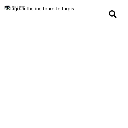
FR
EN
ES