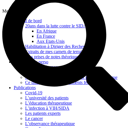
Menu
Journal de bord
20ans dans la lutte contre le SIDA
En Afrique
En France
Aux Etats-Unis
Habilitation à Diriger des Recherches
Extraits de mes carnets de terrain
Mes prises de notes théoriques
Mes archives perso
La France de mon enfance
Mes épreuves et mes apprentissages
Avoir 15 ans en 1968 : ce qui est privé est politique
Ce que je dois aux mouvements féministes
Publications
Covid-19
L’université des patients
L’éducation thérapeutique
L’infection à VIH/SIDA
Les patients experts
Le cancer
L’observance thérapeutique