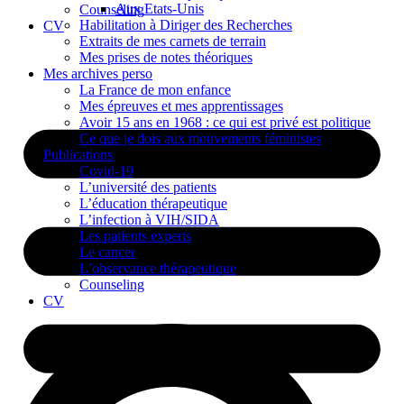
Aux Etats-Unis
Counseling
Habilitation à Diriger des Recherches
CV
Extraits de mes carnets de terrain
Mes prises de notes théoriques
Mes archives perso
La France de mon enfance
Mes épreuves et mes apprentissages
Avoir 15 ans en 1968 : ce qui est privé est politique
Ce que je dois aux mouvements féministes
Publications
Covid-19
L’université des patients
L’éducation thérapeutique
L’infection à VIH/SIDA
Les patients experts
Le cancer
L’observance thérapeutique
Counseling
CV