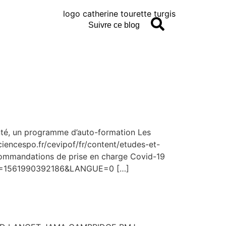
Suivre ce blog
anté, un programme d’auto-formation Les
iencespo.fr/cevipof/fr/content/etudes-et-
recommandations de prise en charge Covid-19
?RH=1561990392186&LANGUE=0 […]