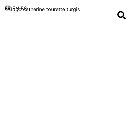
FR
EN
ES