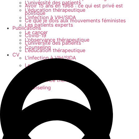
L’université des patients
Avoir 15 ans en 1968 : ce qui est privé est
L’éducation thérapeutique
politique
L’infection à VIH/SIDA
Ce que je dois aux mouvements féministes
Les patients experts
Publications
Le cancer
Covid-19
L’observance thérapeutique
L’université des patients
Counseling
L’éducation thérapeutique
CV
L’infection à VIH/SIDA
Les patients experts
Le cancer
L’observance thérapeutique
Counseling
CV