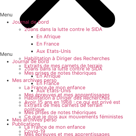
Menu
Journal de bord
20ans dans la lutte contre le SIDA
En Afrique
En France
Aux Etats-Unis
Menu
Habilitation à Diriger des Recherches
Journal de bord
Extraits de mes carnets de terrain
20ans dans la lutte contre le SIDA
Mes prises de notes théoriques
En Afrique
Mes archives perso
En France
La France de mon enfance
Aux Etats-Unis
Mes épreuves et mes apprentissages
Habilitation à Diriger des Recherches
Avoir 15 ans en 1968 : ce qui est privé est
Extraits de mes carnets de terrain
politique
Mes prises de notes théoriques
Ce que je dois aux mouvements féministes
Mes archives perso
Publications
La France de mon enfance
Covid-19
Mes épreuves et mes apprentissages