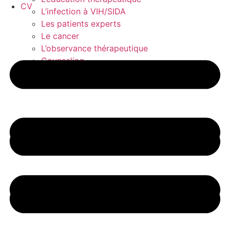
CV
L’infection à VIH/SIDA
Les patients experts
Le cancer
L’observance thérapeutique
Counseling
CV