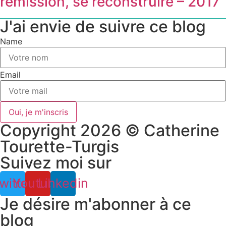
rémission, se reconstruire – 2017
J'ai envie de suivre ce blog
Name
Email
Oui, je m'inscris
Copyright 2026 © Catherine
Tourette-Turgis
Suivez moi sur
witter
Youtube
Linkedin
Je désire m'abonner à ce
blog