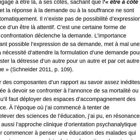
ngage à être là, à ses côtés, sachant que l
’
« être à côté
 et la réponse à la demande ou à la souffrance ne sont
matiquement. Il n’existe pas de possibilité d’expressio
 d’un être là attentif. C’est une certaine forme de
ute confrontation déclenche la demande. L’importance
dant possible l’expression de sa demande, met à mal une
 la nécessité d’attendre la formulation d’une demande pou
exister la détresse d’un autre pour un autre et par cet autre
ue » (Schneider 2011, p. 109).
er des composantes d’un rapport au savoir assez inédites
e à devoir se confronter à l’annonce de sa mortalité ou
s qu’il faut déployer des espaces d’accompagnement des
ce. À l’époque où j’ai commencé à tenter de
lever des sciences de l’éducation, j’ai pu, en résonance
aussi l’approche clinique d’orientation psychanalytique
our commencer à penser une éducation des malades qui